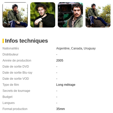
Infos techniques
Nationalités
Argentine
,
Canada
,
Uruguay
Distributeur
-
Année de production
2005
Date de sortie DVD
-
Date de sortie Blu-ray
-
Date de sortie VOD
-
Type de film
Long métrage
Secrets de tournage
-
Budget
-
Langues
-
Format production
35mm