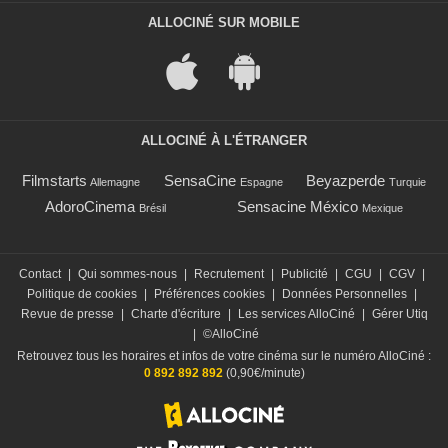
ALLOCINÉ SUR MOBILE
ALLOCINÉ À L'ÉTRANGER
Filmstarts
SensaCine
Beyazperde
Allemagne
Espagne
Turquie
AdoroCinema
Sensacine México
Brésil
Mexique
Contact
|
Qui sommes-nous
|
Recrutement
|
Publicité
|
CGU
|
CGV
|
Politique de cookies
|
Préférences cookies
|
Données Personnelles
|
Revue de presse
|
Charte d'écriture
|
Les services AlloCiné
|
Gérer Utiq
|
©AlloCiné
Retrouvez tous les horaires et infos de votre cinéma sur le numéro AlloCiné :
0 892 892 892
(0,90€/minute)