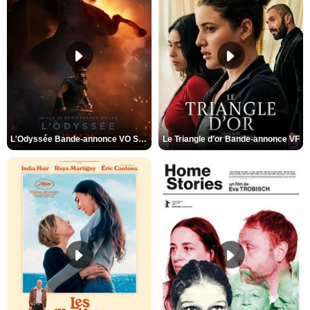
L'Odyssée Bande-annonce VO STFR
Le Triangle d'or Bande-annonce VF