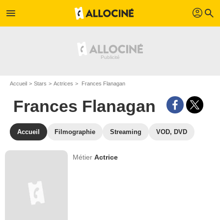
profil
menu
search
Accueil
Stars
Actrices
Frances Flanagan
Frances Flanagan
Accueil
Filmographie
Streaming
VOD, DVD
Métier
Actrice