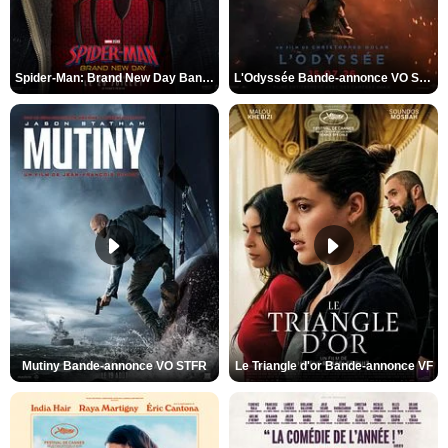
Spider-Man: Brand New Day Bande-annonce VO STFR
L'Odyssée Bande-annonce VO STFR
Mutiny Bande-annonce VO STFR
Le Triangle d'or Bande-annonce VF