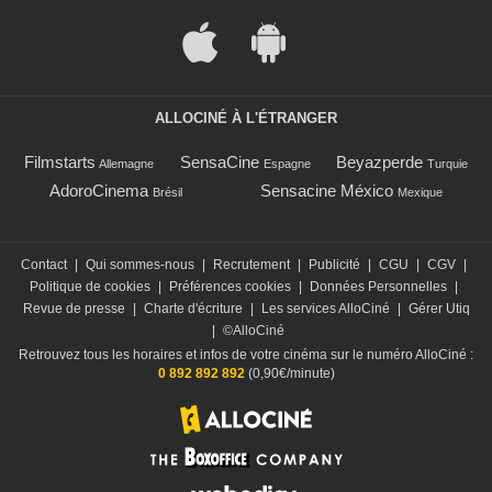
ALLOCINÉ À L'ÉTRANGER
Filmstarts
SensaCine
Beyazperde
Allemagne
Espagne
Turquie
AdoroCinema
Sensacine México
Brésil
Mexique
Contact
|
Qui sommes-nous
|
Recrutement
|
Publicité
|
CGU
|
CGV
|
Politique de cookies
|
Préférences cookies
|
Données Personnelles
|
Revue de presse
|
Charte d'écriture
|
Les services AlloCiné
|
Gérer Utiq
|
©AlloCiné
Retrouvez tous les horaires et infos de votre cinéma sur le numéro AlloCiné :
0 892 892 892
(0,90€/minute)