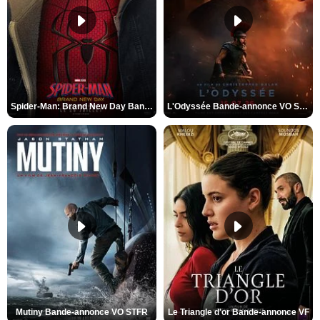
Spider-Man: Brand New Day Bande-annonce VO STFR
L'Odyssée Bande-annonce VO STFR
Mutiny Bande-annonce VO STFR
Le Triangle d'or Bande-annonce VF