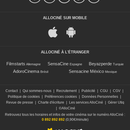
ALLOCINÉ SUR MOBILE
ALLOCINÉ À L'ÉTRANGER
Filmstarts
SensaCine
Beyazperde
Allemagne
Espagne
Turquie
AdoroCinema
Sensacine México
Brésil
Mexique
Contact
|
Qui sommes-nous
|
Recrutement
|
Publicité
|
CGU
|
CGV
|
Politique de cookies
|
Préférences cookies
|
Données Personnelles
|
Revue de presse
|
Charte d'écriture
|
Les services AlloCiné
|
Gérer Utiq
|
©AlloCiné
Retrouvez tous les horaires et infos de votre cinéma sur le numéro AlloCiné :
0 892 892 892
(0,90€/minute)