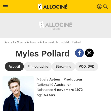
profil
menu
search
Accueil
Stars
Acteurs
Acteur australien
Myles Pollard
Myles Pollard
Accueil
Filmographie
Streaming
VOD, DVD
Métiers
Acteur
,
Producteur
Nationalité
Australien
Naissance
4 novembre 1972
Age
53
ans