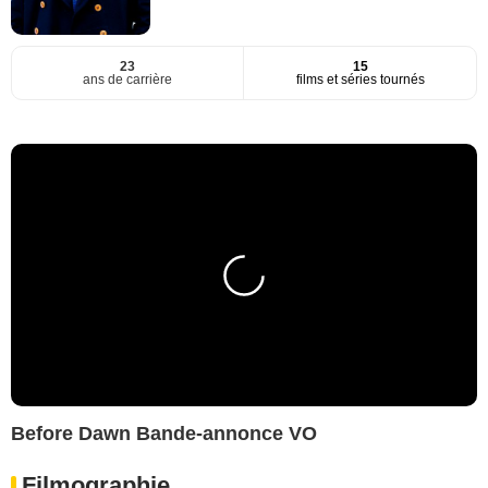
23
15
ans de carrière
films et séries tournés
Before Dawn Bande-annonce VO
Filmographie