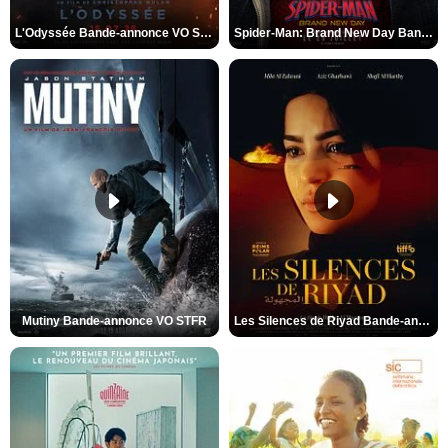
L'Odyssée Bande-annonce VO STFR
Spider-Man: Brand New Day Bande-annonce VO STFR
Mutiny Bande-annonce VO STFR
Les Silences de Riyad Bande-annonce VO STFR