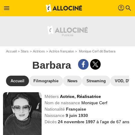
profil
menu
search
Accueil
Stars
Actrices
Actrice française
Monique Cerf dit Barbara
Barbara
Accueil
Filmographie
News
Streaming
VOD, DVD
Métiers
Actrice,
Réalisatrice
Nom de naissance
Monique Cerf
Nationalité
Française
Naissance
9 juin 1930
Décès
24 novembre 1997
à l'age de 67 ans