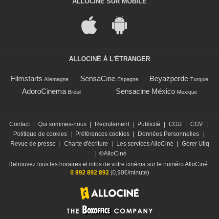
ALLOCINÉ SUR MOBILE
ALLOCINÉ À L'ÉTRANGER
Filmstarts
SensaCine
Beyazperde
Allemagne
Espagne
Turquie
AdoroCinema
Sensacine México
Brésil
Mexique
Contact
|
Qui sommes-nous
|
Recrutement
|
Publicité
|
CGU
|
CGV
|
Politique de cookies
|
Préférences cookies
|
Données Personnelles
|
Revue de presse
|
Charte d'écriture
|
Les services AlloCiné
|
Gérer Utiq
|
©AlloCiné
Retrouvez tous les horaires et infos de votre cinéma sur le numéro AlloCiné :
0 892 892 892
(0,90€/minute)