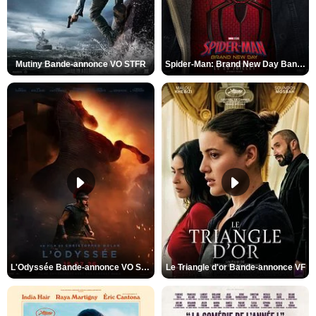
Mutiny Bande-annonce VO STFR
Spider-Man: Brand New Day Bande-annonce VO STFR
L'Odyssée Bande-annonce VO STFR
Le Triangle d'or Bande-annonce VF