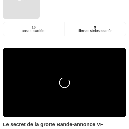
16
9
ans de carrière
films et séries tournés
Le secret de la grotte Bande-annonce VF