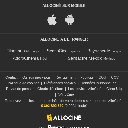
ALLOCINÉ SUR MOBILE
ALLOCINÉ À L'ÉTRANGER
Filmstarts
SensaCine
Beyazperde
Allemagne
Espagne
Turquie
AdoroCinema
Sensacine México
Brésil
Mexique
Contact
|
Qui sommes-nous
|
Recrutement
|
Publicité
|
CGU
|
CGV
|
Politique de cookies
|
Préférences cookies
|
Données Personnelles
|
Revue de presse
|
Charte d'écriture
|
Les services AlloCiné
|
Gérer Utiq
|
©AlloCiné
Retrouvez tous les horaires et infos de votre cinéma sur le numéro AlloCiné :
0 892 892 892
(0,90€/minute)