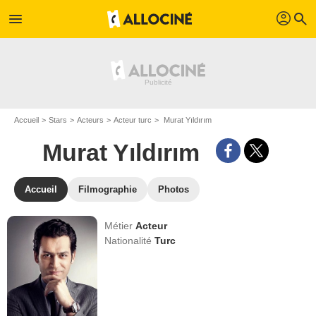
profil
menu
search
Accueil
Stars
Acteurs
Acteur turc
Murat Yıldırım
Murat Yıldırım
Accueil
Filmographie
Photos
Métier
Acteur
Nationalité
Turc