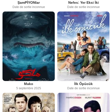
ŞamPİYONlar
Nefes: Yer Eksi İki
Date de sortie inconnue
Date de sortie inconnue
Mako
İlk Öpücük
5 septembre 2025
Date de sortie inconnue