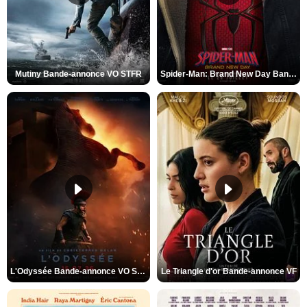
Mutiny Bande-annonce VO STFR
Spider-Man: Brand New Day Bande-annonce VO STFR
L'Odyssée Bande-annonce VO STFR
Le Triangle d'or Bande-annonce VF