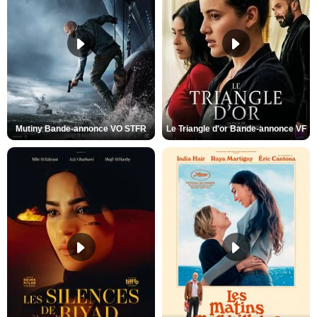
Mutiny Bande-annonce VO STFR
Le Triangle d'or Bande-annonce VF