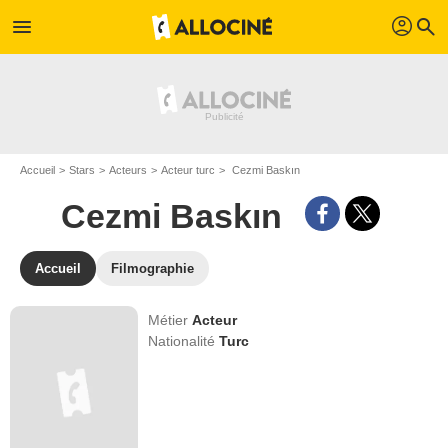
profil
menu
search
Accueil
Stars
Acteurs
Acteur turc
Cezmi Baskın
Cezmi Baskın
Accueil
Filmographie
Métier
Acteur
Nationalité
Turc