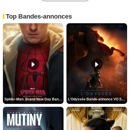
Top Bandes-annonces
Spider-Man: Brand New Day Bande-annonce VO STFR
L'Odyssée Bande-annonce VO STFR