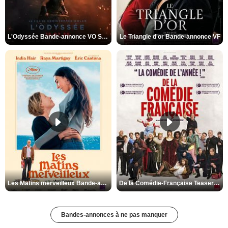
L'Odyssée Bande-annonce VO STFR
Le Triangle d'or Bande-annonce VF
Les Matins merveilleux Bande-annonce VF
De la Comédie-Française Teaser VF
Bandes-annonces à ne pas manquer