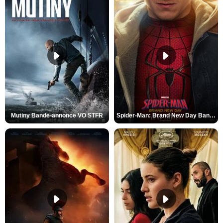
Mutiny Bande-annonce VO STFR
Spider-Man: Brand New Day Bande-annonce VO STFR