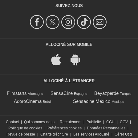
SUIVEZ-NOUS
ALLOCINÉ SUR MOBILE
ALLOCINÉ À L'ÉTRANGER
Filmstarts
SensaCine
Beyazperde
Allemagne
Espagne
Turquie
AdoroCinema
Sensacine México
Brésil
Mexique
Contact
|
Qui sommes-nous
|
Recrutement
|
Publicité
|
CGU
|
CGV
|
Politique de cookies
|
Préférences cookies
|
Données Personnelles
|
Revue de presse
|
Charte d'écriture
|
Les services AlloCiné
|
Gérer Utiq