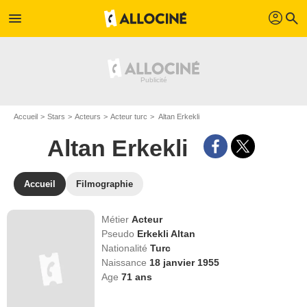
profil
menu
search
Accueil
Stars
Acteurs
Acteur turc
Altan Erkekli
Altan Erkekli
Accueil
Filmographie
Métier
Acteur
Pseudo
Erkekli Altan
Nationalité
Turc
Naissance
18 janvier 1955
Age
71
ans