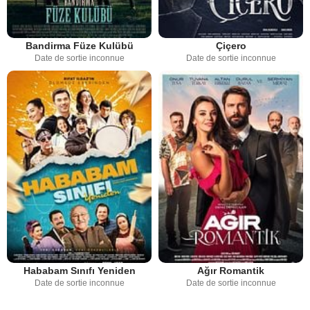
Bandirma Füze Kulübü
Çiçero
Date de sortie inconnue
Date de sortie inconnue
Hababam Sınıfı Yeniden
Ağır Romantik
Date de sortie inconnue
Date de sortie inconnue