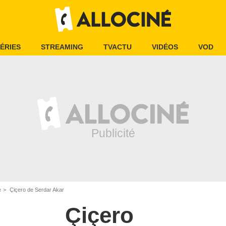
ÉRIES
STREAMING
TVACTU
VIDÉOS
VOD
e
Çiçero de Serdar Akar
Çiçero