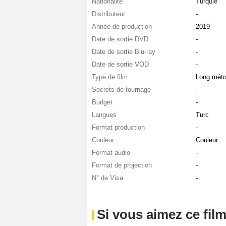
Nationalité
Turquie
Distributeur
-
Année de production
2019
Date de sortie DVD
-
Date de sortie Blu-ray
-
Date de sortie VOD
-
Type de film
Long métr
Secrets de tournage
-
Budget
-
Langues
Turc
Format production
-
Couleur
Couleur
Format audio
-
Format de projection
-
N° de Visa
-
Si vous aimez ce film