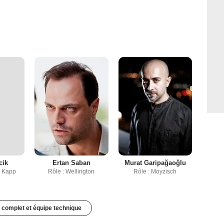
cik
Ertan Saban
Murat Garipağaoğlu
a Kapp
Rôle : Wellington
Rôle : Moyzisch
 complet et équipe technique