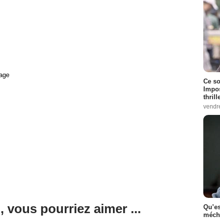
age
Ce so
Impos
thrill
vendr
, vous pourriez aimer ...
Qu’es
méch