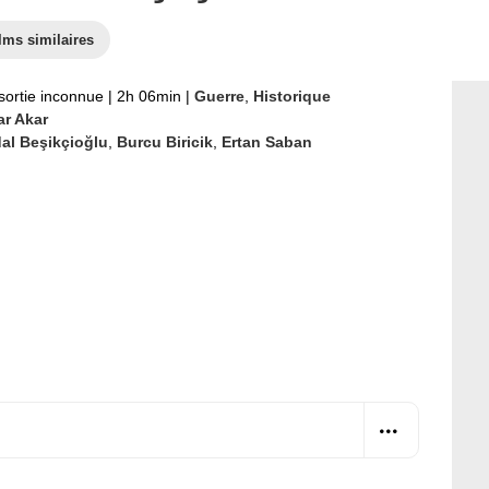
lms similaires
sortie inconnue
|
2h 06min
|
Guerre
,
Historique
ar Akar
dal Beşikçioğlu
,
Burcu Biricik
,
Ertan Saban