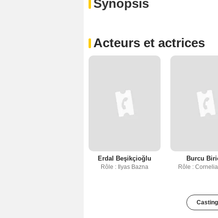
Synopsis
Acteurs et actrices
Erdal Beşikçioğlu
Burcu Biri
Rôle : Ilyas Bazna
Rôle : Corneli
Casting