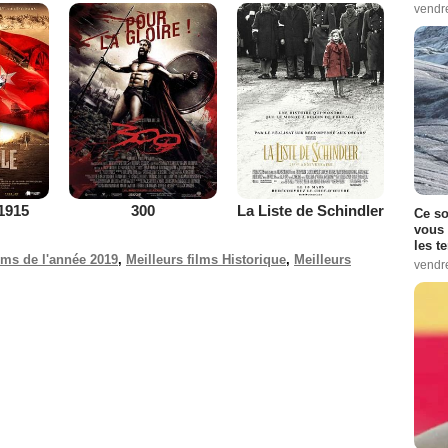
vendr
1915
300
La Liste de Schindler
Ce so
vous 
les t
ilms de l'année 2019
,
Meilleurs films Historique
,
Meilleurs
vendr