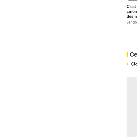
C'est
ciném
des m
vendr
Ce
Çi