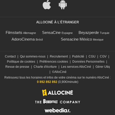
ALLOCINÉ À L'ÉTRANGER
Filmstarts
SensaCine
Beyazperde
Allemagne
Espagne
Turquie
AdoroCinema
Sensacine México
Brésil
Mexique
Contact
|
Qui sommes-nous
|
Recrutement
|
Publicité
|
CGU
|
CGV
|
Politique de cookies
|
Préférences cookies
|
Données Personnelles
|
Revue de presse
|
Charte d'écriture
|
Les services AlloCiné
|
Gérer Utiq
|
©AlloCiné
Retrouvez tous les horaires et infos de votre cinéma sur le numéro AlloCiné :
0 892 892 892
(0,90€/minute)