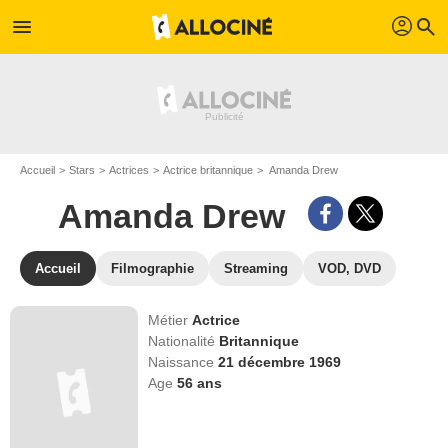
profil
menu
search
Accueil
Stars
Actrices
Actrice britannique
Amanda Drew
Amanda Drew
Accueil
Filmographie
Streaming
VOD, DVD
Métier
Actrice
Nationalité
Britannique
Naissance
21 décembre 1969
Age
56
ans