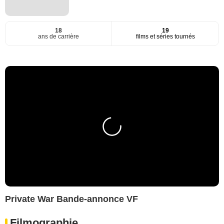
18
19
ans de carrière
films et séries tournés
Private War Bande-annonce VF
Filmographie