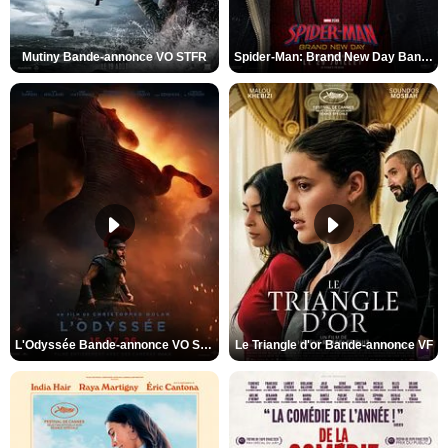
Mutiny Bande-annonce VO STFR
Spider-Man: Brand New Day Bande-annonce VO STFR
L'Odyssée Bande-annonce VO STFR
Le Triangle d'or Bande-annonce VF