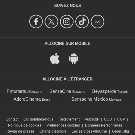
SUIVEZ-NOUS
ALLOCINÉ SUR MOBILE
ALLOCINÉ À L'ÉTRANGER
Filmstarts
SensaCine
Beyazperde
Allemagne
Espagne
Turquie
AdoroCinema
Sensacine México
Brésil
Mexique
Contact
|
Qui sommes-nous
|
Recrutement
|
Publicité
|
CGU
|
CGV
|
Politique de cookies
|
Préférences cookies
|
Données Personnelles
|
Revue de presse
|
Charte d'écriture
|
Les services AlloCiné
|
Gérer Utiq