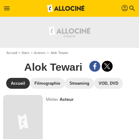
profil
menu
search
Accueil
Stars
Acteurs
Alok Tewari
Alok Tewari
Accueil
Filmographie
Streaming
VOD, DVD
Métier
Acteur