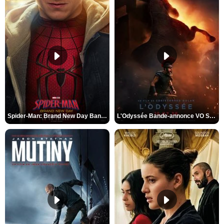
Spider-Man: Brand New Day Bande-annonce VO STFR
L'Odyssée Bande-annonce VO STFR