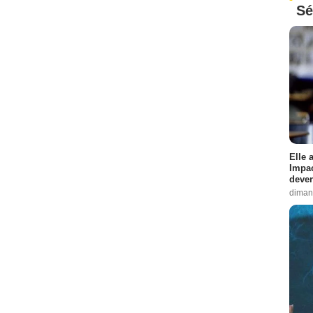
Sé
Elle 
Impac
deven
diman