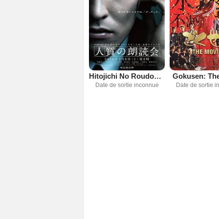
Hitojichi No Roudokukai
Gokusen: Th
Date de sortie inconnue
Date de sortie 