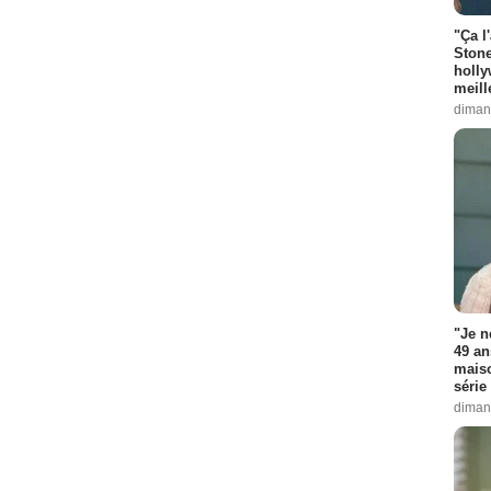
"Ça l
Stone
holly
meill
diman
"Je n
49 an
maiso
série 
diman