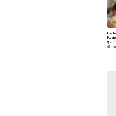
Exclu
Kevin
qui i
diman