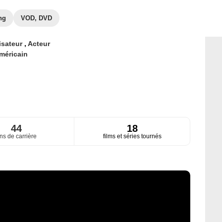
ng
VOD, DVD
isateur
,
Acteur
méricain
44
18
ns de carrière
films et séries tournés