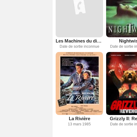
Les Machines du diable
Nightwi
Date de sortie inconnue
Date de sortie 
La Rivière
Grizzly II: 
13 mars 1985
Date de sortie 