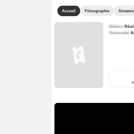
Accueil
Filmographie
Streami
Métiers
Réal
Nationalité
A
a