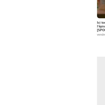
Ici t
l'épi
[SPO
vendr