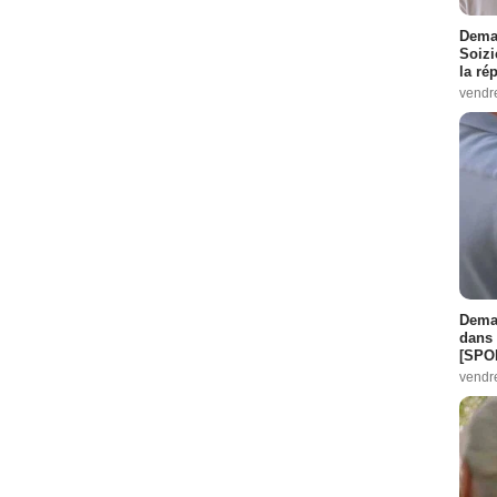
Demai
Soizi
la ré
vendr
Demai
dans 
[SPO
vendr