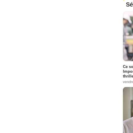
Sé
Ce so
Impos
thrill
vendr