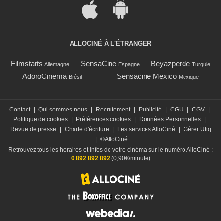
ALLOCINÉ À L'ÉTRANGER
Filmstarts
SensaCine
Beyazperde
Allemagne
Espagne
Turquie
AdoroCinema
Sensacine México
Brésil
Mexique
Contact
|
Qui sommes-nous
|
Recrutement
|
Publicité
|
CGU
|
CGV
|
Politique de cookies
|
Préférences cookies
|
Données Personnelles
|
Revue de presse
|
Charte d'écriture
|
Les services AlloCiné
|
Gérer Utiq
|
©AlloCiné
Retrouvez tous les horaires et infos de votre cinéma sur le numéro AlloCiné :
0 892 892 892
(0,90€/minute)