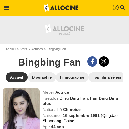
profil
menu
search
Accueil
Stars
Actrices
Bingbing Fan
Bingbing Fan
Accueil
Biographie
Filmographie
Top films/séries
Métier
Actrice
Pseudos
Bing Bing Fan
,
Fan Bing Bing
plus
Nationalité
Chinoise
Naissance
16 septembre 1981
(Qingdao,
Shandong, Chine)
Age
44
ans