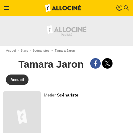
profil
menu
search
Accueil
Stars
Scénaristes
Tamara Jaron
Tamara Jaron
Accueil
Métier
Scénariste