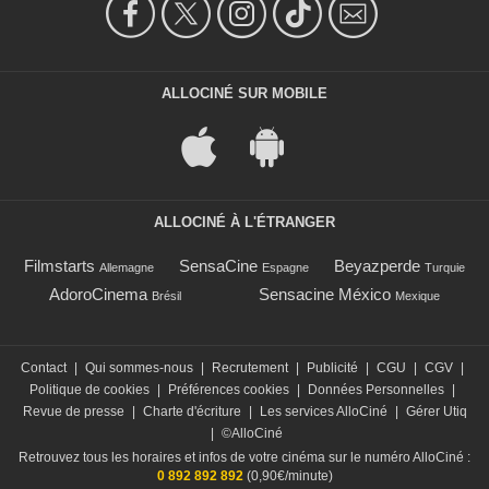
ALLOCINÉ SUR MOBILE
ALLOCINÉ À L'ÉTRANGER
Filmstarts
SensaCine
Beyazperde
Allemagne
Espagne
Turquie
AdoroCinema
Sensacine México
Brésil
Mexique
Contact
|
Qui sommes-nous
|
Recrutement
|
Publicité
|
CGU
|
CGV
|
Politique de cookies
|
Préférences cookies
|
Données Personnelles
|
Revue de presse
|
Charte d'écriture
|
Les services AlloCiné
|
Gérer Utiq
|
©AlloCiné
Retrouvez tous les horaires et infos de votre cinéma sur le numéro AlloCiné :
0 892 892 892
(0,90€/minute)