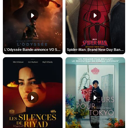
L'Odyssée Bande-annonce VO STFR
Spider-Man: Brand New Day Bande-annonce VO STFR