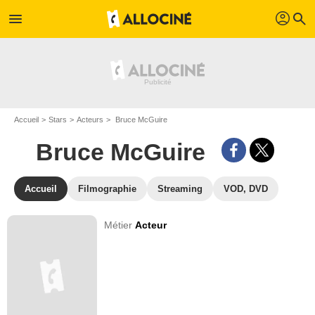
profil
menu
search
Accueil
Stars
Acteurs
Bruce McGuire
Bruce McGuire
Accueil
Filmographie
Streaming
VOD, DVD
Métier
Acteur