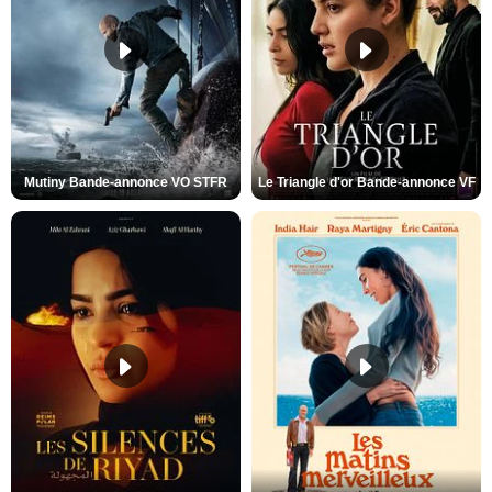
Mutiny Bande-annonce VO STFR
Le Triangle d'or Bande-annonce VF