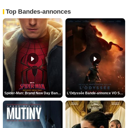
Top Bandes-annonces
Spider-Man: Brand New Day Bande-annonce VO STFR
L'Odyssée Bande-annonce VO STFR