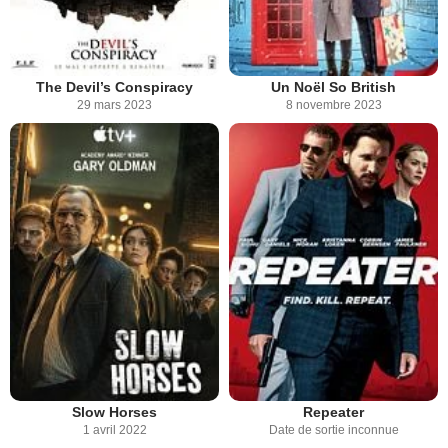
The Devil’s Conspiracy
Un Noël So British
29 mars 2023
8 novembre 2023
Slow Horses
Repeater
1 avril 2022
Date de sortie inconnue