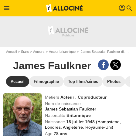
profil
menu
search
Accueil
Stars
Acteurs
Acteur britannique
James Sebastian Faulkner dit James Faulkner
James Faulkner
Accueil
Filmographie
Top films/séries
Photos
St
Métiers
Acteur
,
Coproducteur
Nom de naissance
James Sebastian Faulkner
Nationalité
Britannique
Naissance
18 juillet 1948
(Hampstead,
Londres, Angleterre, Royaume-Uni)
Age
78
ans