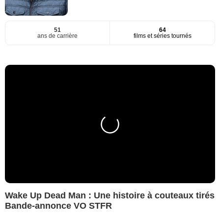
51
64
ans de carrière
films et séries tournés
Wake Up Dead Man : Une histoire à couteaux tirés
Bande-annonce VO STFR