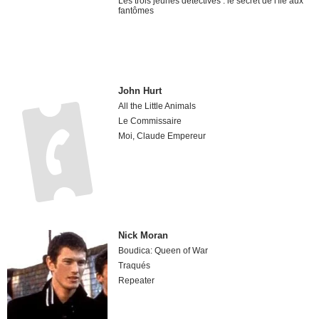
Les trois jeunes détectives : le secret de l'île aux
fantômes
John Hurt
All the Little Animals
Le Commissaire
Moi, Claude Empereur
Nick Moran
Boudica: Queen of War
Traqués
Repeater