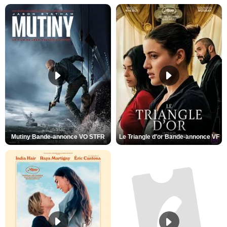
Mutiny Bande-annonce VO STFR
Le Triangle d'or Bande-annonce VF