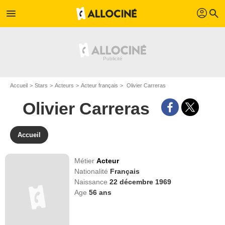
profil
menu
search
Accueil
Stars
Acteurs
Acteur français
Olivier Carreras
Olivier Carreras
Accueil
Métier
Acteur
Nationalité
Français
Naissance
22 décembre 1969
Age
56
ans