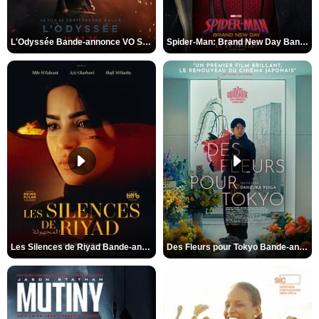
L'Odyssée Bande-annonce VO STFR
Spider-Man: Brand New Day Bande-annonce VO STFR
Les Silences de Riyad Bande-annonce VO STFR
Des Fleurs pour Tokyo Bande-annonce VO STFR