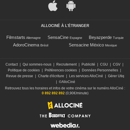
ALLOCINÉ À L'ÉTRANGER
Filmstarts
SensaCine
Beyazperde
Allemagne
Espagne
Turquie
AdoroCinema
Sensacine México
Brésil
Mexique
Contact
|
Qui sommes-nous
|
Recrutement
|
Publicité
|
CGU
|
CGV
|
Politique de cookies
|
Préférences cookies
|
Données Personnelles
|
Revue de presse
|
Charte d'écriture
|
Les services AlloCiné
|
Gérer Utiq
|
©AlloCiné
Retrouvez tous les horaires et infos de votre cinéma sur le numéro AlloCiné :
0 892 892 892
(0,90€/minute)