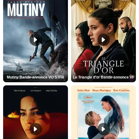
Mutiny Bande-annonce VO STFR
Le Triangle d'or Bande-annonce VF