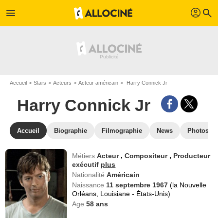
profil
menu
search
Accueil
Stars
Acteurs
Acteur américain
Harry Connick Jr
Harry Connick Jr
Accueil
Biographie
Filmographie
News
Photos
Métiers
Acteur
,
Compositeur
,
Producteur
exécutif
plus
Nationalité
Américain
Naissance
11 septembre 1967
(la Nouvelle
Orléans, Louisiane - États-Unis)
Age
58
ans