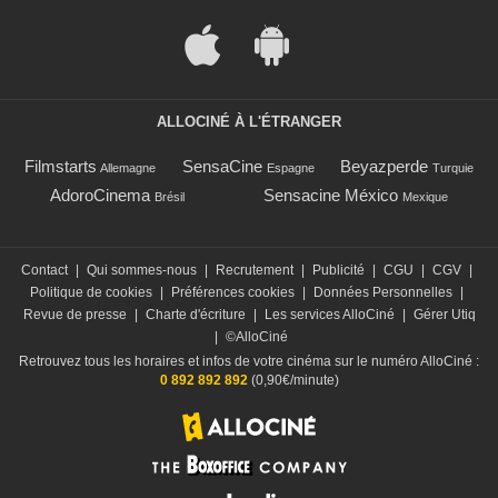
ALLOCINÉ À L'ÉTRANGER
Filmstarts
SensaCine
Beyazperde
Allemagne
Espagne
Turquie
AdoroCinema
Sensacine México
Brésil
Mexique
Contact
|
Qui sommes-nous
|
Recrutement
|
Publicité
|
CGU
|
CGV
|
Politique de cookies
|
Préférences cookies
|
Données Personnelles
|
Revue de presse
|
Charte d'écriture
|
Les services AlloCiné
|
Gérer Utiq
|
©AlloCiné
Retrouvez tous les horaires et infos de votre cinéma sur le numéro AlloCiné :
0 892 892 892
(0,90€/minute)