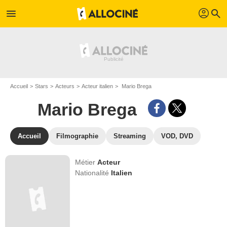
profil
menu
search
Accueil
Stars
Acteurs
Acteur italien
Mario Brega
Mario Brega
Accueil
Filmographie
Streaming
VOD, DVD
Métier
Acteur
Nationalité
Italien