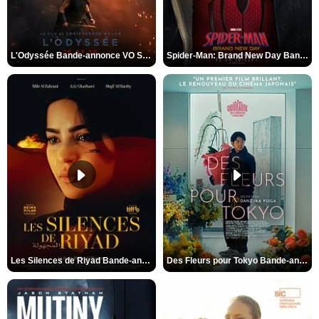
L'Odyssée Bande-annonce VO STFR
Spider-Man: Brand New Day Bande-annonce VO STFR
Les Silences de Riyad Bande-annonce VO STFR
Des Fleurs pour Tokyo Bande-annonce VO STFR