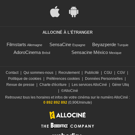
ALLOCINÉ À L'ÉTRANGER
Filmstarts
SensaCine
Beyazperde
Allemagne
Espagne
Turquie
AdoroCinema
Sensacine México
Brésil
Mexique
Contact
|
Qui sommes-nous
|
Recrutement
|
Publicité
|
CGU
|
CGV
|
Politique de cookies
|
Préférences cookies
|
Données Personnelles
|
Revue de presse
|
Charte d'écriture
|
Les services AlloCiné
|
Gérer Utiq
|
©AlloCiné
Retrouvez tous les horaires et infos de votre cinéma sur le numéro AlloCiné :
0 892 892 892
(0,90€/minute)