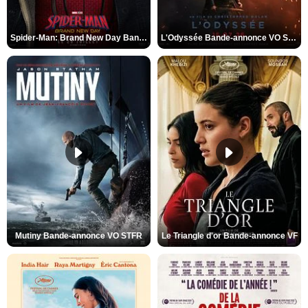
Spider-Man: Brand New Day Bande-annonce VO STFR
L'Odyssée Bande-annonce VO STFR
Mutiny Bande-annonce VO STFR
Le Triangle d'or Bande-annonce VF