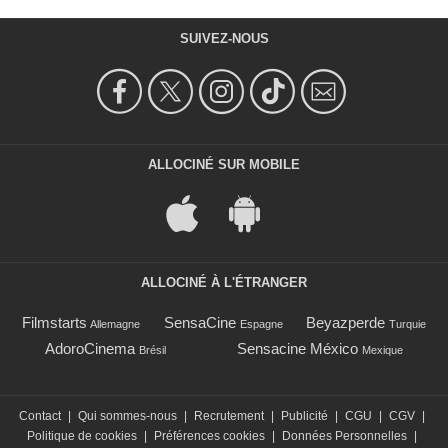
SUIVEZ-NOUS
ALLOCINÉ SUR MOBILE
ALLOCINÉ À L'ÉTRANGER
Filmstarts
SensaCine
Beyazperde
Allemagne
Espagne
Turquie
AdoroCinema
Sensacine México
Brésil
Mexique
Contact
|
Qui sommes-nous
|
Recrutement
|
Publicité
|
CGU
|
CGV
|
Politique de cookies
|
Préférences cookies
|
Données Personnelles
|