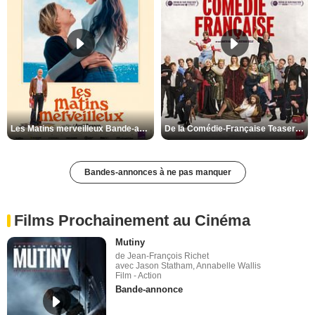
Les Matins merveilleux Bande-annonce VF
De la Comédie-Française Teaser VF
Bandes-annonces à ne pas manquer
Films Prochainement au Cinéma
Mutiny
de Jean-François Richet
avec Jason Statham, Annabelle Wallis
Film - Action
Bande-annonce