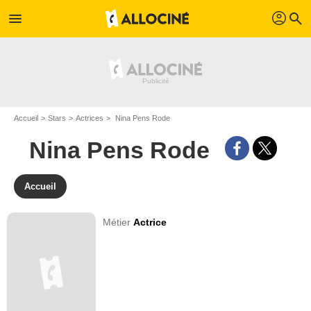
profil
menu
search
Accueil
Stars
Actrices
Nina Pens Rode
Nina Pens Rode
Accueil
Métier
Actrice