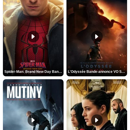
Spider-Man: Brand New Day Bande-annonce VO STFR
L'Odyssée Bande-annonce VO STFR