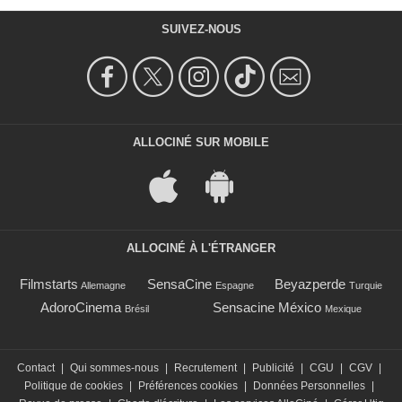
SUIVEZ-NOUS
ALLOCINÉ SUR MOBILE
ALLOCINÉ À L'ÉTRANGER
Filmstarts
SensaCine
Beyazperde
Allemagne
Espagne
Turquie
AdoroCinema
Sensacine México
Brésil
Mexique
Contact
|
Qui sommes-nous
|
Recrutement
|
Publicité
|
CGU
|
CGV
|
Politique de cookies
|
Préférences cookies
|
Données Personnelles
|