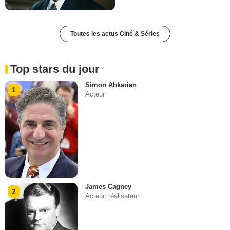
Toutes les actus Ciné & Séries
Top stars du jour
Simon Abkarian
1
Acteur
James Cagney
2
Acteur, réalisateur