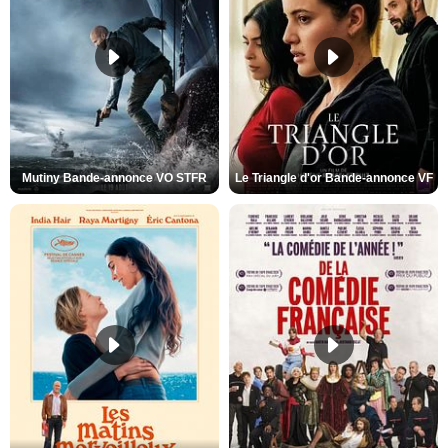
Mutiny Bande-annonce VO STFR
Le Triangle d'or Bande-annonce VF