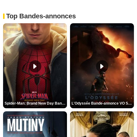
Top Bandes-annonces
Spider-Man: Brand New Day Bande-annonce VO STFR
L'Odyssée Bande-annonce VO STFR