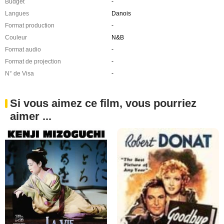
Budget
-
Langues
Danois
Format production
-
Couleur
N&B
Format audio
-
Format de projection
-
N° de Visa
-
Si vous aimez ce film, vous pourriez
aimer ...