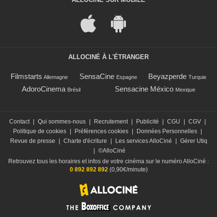
ALLOCINÉ À L'ÉTRANGER
Filmstarts
SensaCine
Beyazperde
Allemagne
Espagne
Turquie
AdoroCinema
Sensacine México
Brésil
Mexique
Contact
|
Qui sommes-nous
|
Recrutement
|
Publicité
|
CGU
|
CGV
|
Politique de cookies
|
Préférences cookies
|
Données Personnelles
|
Revue de presse
|
Charte d'écriture
|
Les services AlloCiné
|
Gérer Utiq
|
©AlloCiné
Retrouvez tous les horaires et infos de votre cinéma sur le numéro AlloCiné :
0 892 892 892
(0,90€/minute)