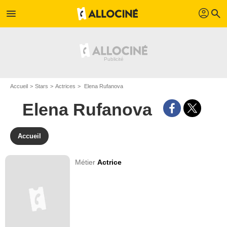
profil
menu
search
Accueil
Stars
Actrices
Elena Rufanova
Elena Rufanova
Accueil
Métier
Actrice