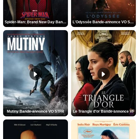
Spider-Man: Brand New Day Bande-annonce VO STFR
L'Odyssée Bande-annonce VO STFR
Mutiny Bande-annonce VO STFR
Le Triangle d'or Bande-annonce VF