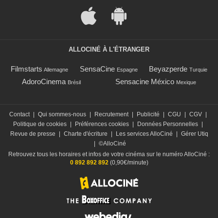
ALLOCINÉ À L'ÉTRANGER
Filmstarts
SensaCine
Beyazperde
Allemagne
Espagne
Turquie
AdoroCinema
Sensacine México
Brésil
Mexique
Contact
|
Qui sommes-nous
|
Recrutement
|
Publicité
|
CGU
|
CGV
|
Politique de cookies
|
Préférences cookies
|
Données Personnelles
|
Revue de presse
|
Charte d'écriture
|
Les services AlloCiné
|
Gérer Utiq
|
©AlloCiné
Retrouvez tous les horaires et infos de votre cinéma sur le numéro AlloCiné :
0 892 892 892
(0,90€/minute)