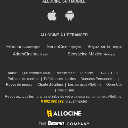
ALLOCINÉ SUR MOBILE
ALLOCINÉ À L'ÉTRANGER
Filmstarts
SensaCine
Beyazperde
Allemagne
Espagne
Turquie
AdoroCinema
Sensacine México
Brésil
Mexique
Contact
|
Qui sommes-nous
|
Recrutement
|
Publicité
|
CGU
|
CGV
|
Politique de cookies
|
Préférences cookies
|
Données Personnelles
|
Revue de presse
|
Charte d'écriture
|
Les services AlloCiné
|
Gérer Utiq
|
©AlloCiné
Retrouvez tous les horaires et infos de votre cinéma sur le numéro AlloCiné :
0 892 892 892
(0,90€/minute)