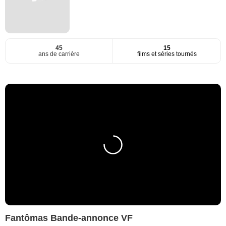
45
15
ans de carrière
films et séries tournés
Fantômas Bande-annonce VF