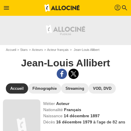
profil
menu
search
Accueil
Stars
Acteurs
Acteur français
Jean-Louis Allibert
Jean-Louis Allibert
Accueil
Filmographie
Streaming
VOD, DVD
Métier
Acteur
Nationalité
Français
Naissance
14 décembre 1897
Décès
16 décembre 1979
à l'age de 82 ans