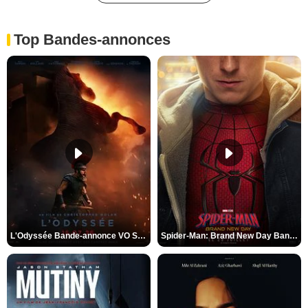
Top Bandes-annonces
L'Odyssée Bande-annonce VO STFR
Spider-Man: Brand New Day Bande-annonce VO STFR