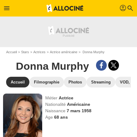
profil
menu
search
Accueil
Stars
Actrices
Actrice américaine
Donna Murphy
Donna Murphy
Accueil
Filmographie
Photos
Streaming
VOD, DV
Métier
Actrice
Nationalité
Américaine
Naissance
7 mars 1958
Age
68
ans