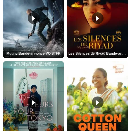
Mutiny Bande-annonce VO STFR
Les Silences de Riyad Bande-annonce VO STFR