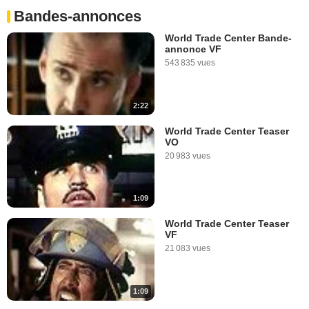
Bandes-annonces
World Trade Center Bande-
annonce VF
543 835 vues
2:22
World Trade Center Teaser
VO
20 983 vues
1:09
World Trade Center Teaser
VF
21 083 vues
1:09