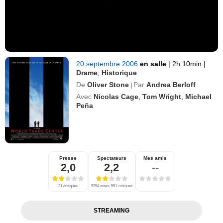
20 septembre 2006
en salle
|
2h 10min
|
Drame
,
Historique
De
Oliver Stone
Par
Andrea Berloff
|
Avec
Nicolas Cage
,
Tom Wright
,
Michael
Peña
Presse
Spectateurs
Mes amis
2,0
2,2
--
31 critiques
5254 notes, 551 critiques
STREAMING