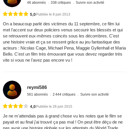
46 abonnés
338 critiques
Suivre son activité
5,0
Publiée le 8 juin 2013
On a beaucoup parlé des victimes du 11 septembre, ce film lui
met l'accent sur deux policiers venus secourir les blessés et qui
se retrouvent eux-mêmes coincés sous les décombres. C'est
une histoire vraie et ça se ressent grâce au jeu fantastique des
acteurs : Nicolas Cage, Michael Pena, Maggie Gyllenhall et Maria
Bello. C'est un film très émouvant que vous devez regarder très
vite si vous ne l'avez pas encore vu !
reymi586
561 abonnés
2 444 critiques
Suivre son activité
4,0
Publiée le 26 juin 2015
Je ne m'attendais pas à grand chose vu les notes que le film se
payait et au final j'ai trouvé ça pas mal ! On peut être déçu de ne
pas avoir une histoire globale sur les attentats du World Trade