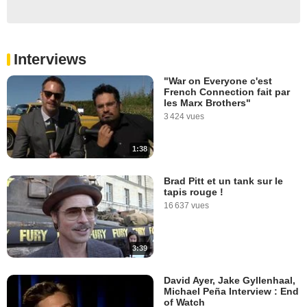
Interviews
"War on Everyone c'est
French Connection fait par
les Marx Brothers"
3 424 vues
1:38
Brad Pitt et un tank sur le
tapis rouge !
16 637 vues
3:39
David Ayer, Jake Gyllenhaal,
Michael Peña Interview : End
of Watch