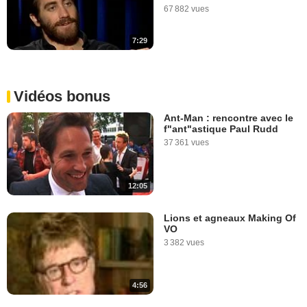
67 882 vues
7:29
Vidéos bonus
Ant-Man : rencontre avec le
f"ant"astique Paul Rudd
37 361 vues
12:05
Lions et agneaux Making Of
VO
3 382 vues
4:56