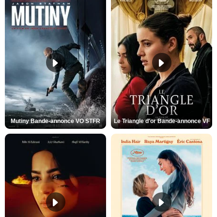
Mutiny Bande-annonce VO STFR
Le Triangle d'or Bande-annonce VF