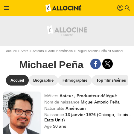
profil
menu
search
Accueil
Stars
Acteurs
Acteur américain
Miguel Antonio Peña dit Michael Peña
Michael Peña
Accueil
Biographie
Filmographie
Top films/séries
Métiers
Acteur
,
Producteur délégué
Nom de naissance
Miguel Antonio Peña
Nationalité
Américain
Naissance
13 janvier 1976
(Chicago, Illinois -
Etats Unis)
Age
50
ans