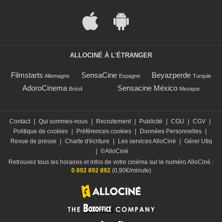
ALLOCINÉ À L'ÉTRANGER
Filmstarts
SensaCine
Beyazperde
Allemagne
Espagne
Turquie
AdoroCinema
Sensacine México
Brésil
Mexique
Contact
|
Qui sommes-nous
|
Recrutement
|
Publicité
|
CGU
|
CGV
|
Politique de cookies
|
Préférences cookies
|
Données Personnelles
|
Revue de presse
|
Charte d'écriture
|
Les services AlloCiné
|
Gérer Utiq
|
©AlloCiné
Retrouvez tous les horaires et infos de votre cinéma sur le numéro AlloCiné :
0 892 892 892
(0,90€/minute)