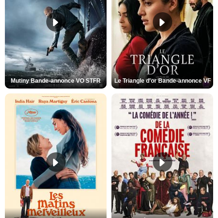
Mutiny Bande-annonce VO STFR
Le Triangle d'or Bande-annonce VF