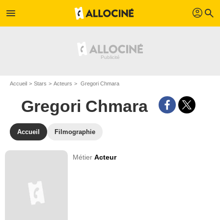
profil
menu
search
Accueil
Stars
Acteurs
Gregori Chmara
Gregori Chmara
Accueil
Filmographie
Métier
Acteur