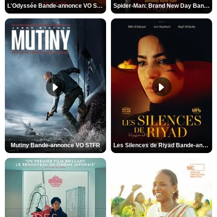
L'Odyssée Bande-annonce VO STFR
Spider-Man: Brand New Day Bande-annonce VO STFR
Mutiny Bande-annonce VO STFR
Les Silences de Riyad Bande-annonce VO STFR