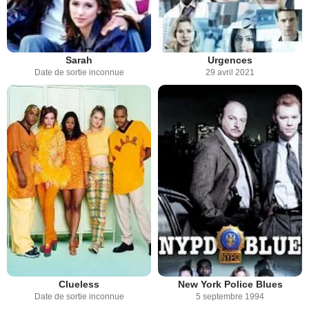
Sarah
Urgences
Date de sortie inconnue
29 avril 2021
Clueless
New York Police Blues
Date de sortie inconnue
5 septembre 1994