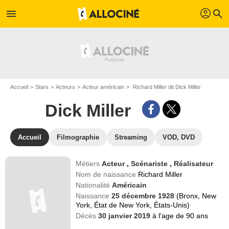
profil
menu
search
Accueil
Stars
Acteurs
Acteur américain
Richard Miller dit Dick Miller
Dick Miller
Accueil
Filmographie
Streaming
VOD, DVD
Métiers
Acteur
,
Scénariste
,
Réalisateur
Nom de naissance
Richard Miller
Nationalité
Américain
Naissance
25 décembre 1928
(Bronx, New
York, État de New York, États-Unis)
Décès
30 janvier 2019
à l'age de 90 ans