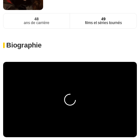
48
49
ans de carrière
films et séries tournés
Biographie