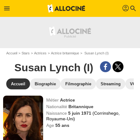
profil
menu
search
Accueil
Stars
Actrices
Actrice britannique
Susan Lynch (I)
Susan Lynch (I)
Accueil
Biographie
Filmographie
Streaming
VOD,
Métier
Actrice
Nationalité
Britannique
Naissance
5 juin 1971
(Corrinshego,
Royaume-Uni)
Age
55
ans