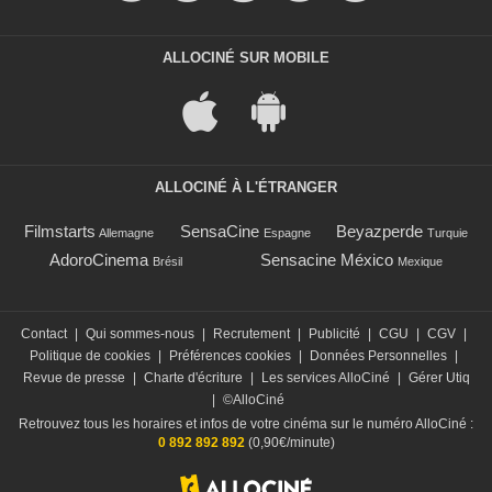
ALLOCINÉ SUR MOBILE
ALLOCINÉ À L'ÉTRANGER
Filmstarts
SensaCine
Beyazperde
Allemagne
Espagne
Turquie
AdoroCinema
Sensacine México
Brésil
Mexique
Contact
|
Qui sommes-nous
|
Recrutement
|
Publicité
|
CGU
|
CGV
|
Politique de cookies
|
Préférences cookies
|
Données Personnelles
|
Revue de presse
|
Charte d'écriture
|
Les services AlloCiné
|
Gérer Utiq
|
©AlloCiné
Retrouvez tous les horaires et infos de votre cinéma sur le numéro AlloCiné :
0 892 892 892
(0,90€/minute)