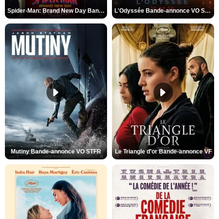
Spider-Man: Brand New Day Bande-annonce VO STFR
L'Odyssée Bande-annonce VO STFR
Mutiny Bande-annonce VO STFR
Le Triangle d'or Bande-annonce VF