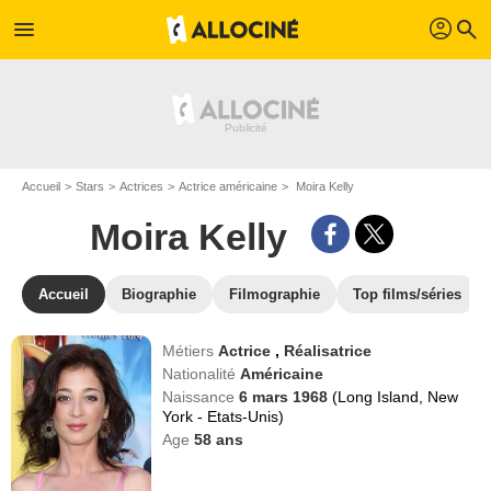
profil
menu
search
Accueil
Stars
Actrices
Actrice américaine
Moira Kelly
Moira Kelly
Accueil
Biographie
Filmographie
Top films/séries
Métiers
Actrice
,
Réalisatrice
Nationalité
Américaine
Naissance
6 mars 1968
(Long Island, New
York - Etats-Unis)
Age
58
ans