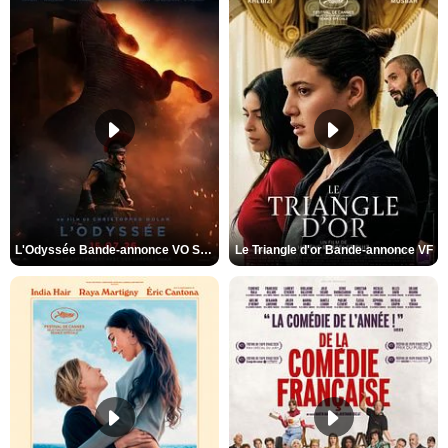
L'Odyssée Bande-annonce VO STFR
Le Triangle d'or Bande-annonce VF