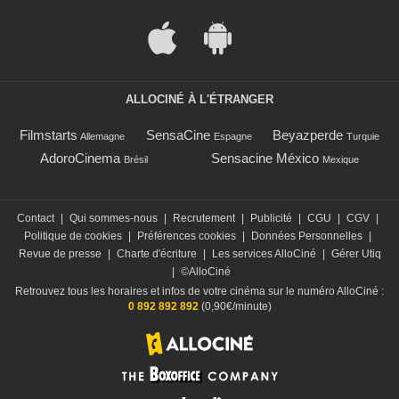
ALLOCINÉ À L'ÉTRANGER
Filmstarts
SensaCine
Beyazperde
Allemagne
Espagne
Turquie
AdoroCinema
Sensacine México
Brésil
Mexique
Contact
|
Qui sommes-nous
|
Recrutement
|
Publicité
|
CGU
|
CGV
|
Politique de cookies
|
Préférences cookies
|
Données Personnelles
|
Revue de presse
|
Charte d'écriture
|
Les services AlloCiné
|
Gérer Utiq
|
©AlloCiné
Retrouvez tous les horaires et infos de votre cinéma sur le numéro AlloCiné :
0 892 892 892
(0,90€/minute)