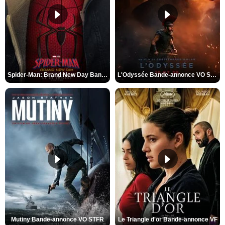
Spider-Man: Brand New Day Bande-annonce VO STFR
L'Odyssée Bande-annonce VO STFR
Mutiny Bande-annonce VO STFR
Le Triangle d'or Bande-annonce VF