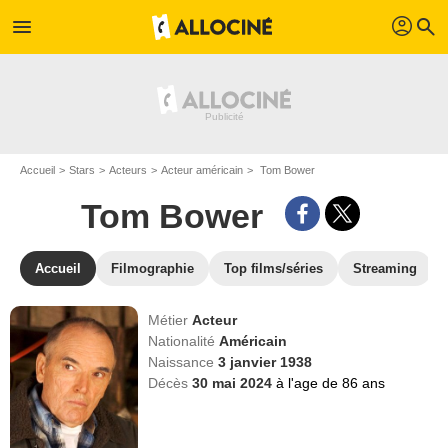
profil
menu
search
Accueil
Stars
Acteurs
Acteur américain
Tom Bower
Tom Bower
Accueil
Filmographie
Top films/séries
Streaming
Métier
Acteur
Nationalité
Américain
Naissance
3 janvier 1938
Décès
30 mai 2024
à l'age de 86 ans