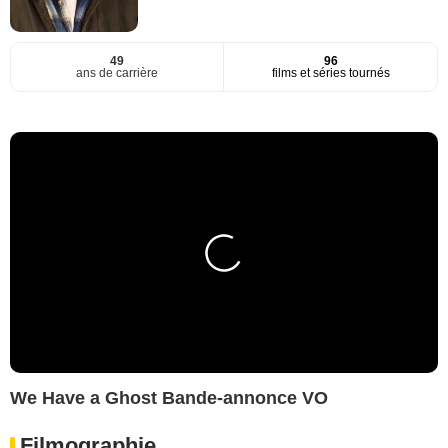
49
96
ans de carrière
films et séries tournés
We Have a Ghost Bande-annonce VO
Filmographie