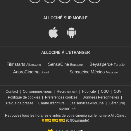
ALLOCINÉ SUR MOBILE
ALLOCINÉ À L'ÉTRANGER
Filmstarts
SensaCine
Beyazperde
Allemagne
Espagne
Turquie
AdoroCinema
Sensacine México
Brésil
Mexique
Contact
|
Qui sommes-nous
|
Recrutement
|
Publicité
|
CGU
|
CGV
|
Politique de cookies
|
Préférences cookies
|
Données Personnelles
|
Revue de presse
|
Charte d'écriture
|
Les services AlloCiné
|
Gérer Utiq
|
©AlloCiné
Retrouvez tous les horaires et infos de votre cinéma sur le numéro AlloCiné :
0 892 892 892
(0,90€/minute)