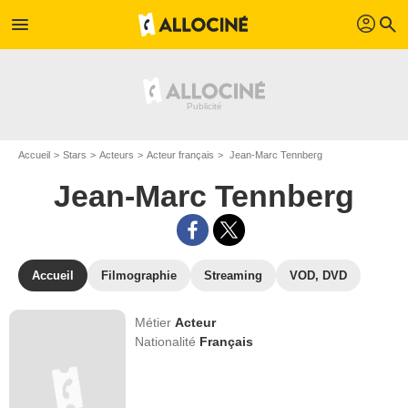
profil
menu
search
Accueil
Stars
Acteurs
Acteur français
Jean-Marc Tennberg
Jean-Marc Tennberg
Accueil
Filmographie
Streaming
VOD, DVD
Métier
Acteur
Nationalité
Français