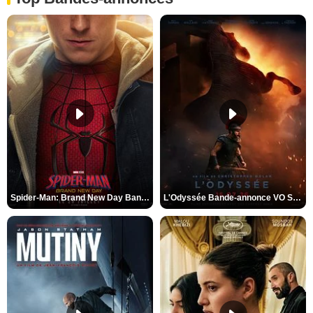
Spider-Man: Brand New Day Bande-annonce VO STFR
L'Odyssée Bande-annonce VO STFR