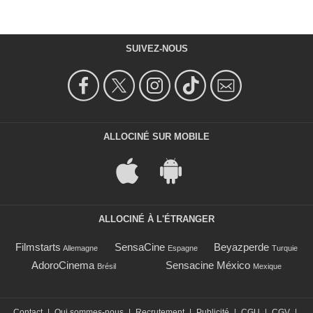
SUIVEZ-NOUS
ALLOCINÉ SUR MOBILE
ALLOCINÉ À L'ÉTRANGER
Filmstarts
SensaCine
Beyazperde
Allemagne
Espagne
Turquie
AdoroCinema
Sensacine México
Brésil
Mexique
Contact
|
Qui sommes-nous
|
Recrutement
|
Publicité
|
CGU
|
CGV
|