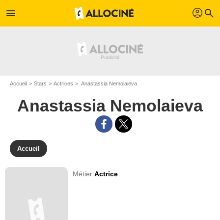
profil
menu
search
Accueil
Stars
Actrices
Anastassia Nemolaieva
Anastassia Nemolaieva
Accueil
Métier
Actrice