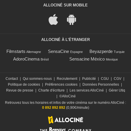
ALLOCINÉ SUR MOBILE
ALLOCINÉ À L'ÉTRANGER
Filmstarts
SensaCine
Beyazperde
Allemagne
Espagne
Turquie
AdoroCinema
Sensacine México
Brésil
Mexique
Contact
|
Qui sommes-nous
|
Recrutement
|
Publicité
|
CGU
|
CGV
|
Politique de cookies
|
Préférences cookies
|
Données Personnelles
|
Revue de presse
|
Charte d'écriture
|
Les services AlloCiné
|
Gérer Utiq
|
©AlloCiné
Retrouvez tous les horaires et infos de votre cinéma sur le numéro AlloCiné :
0 892 892 892
(0,90€/minute)