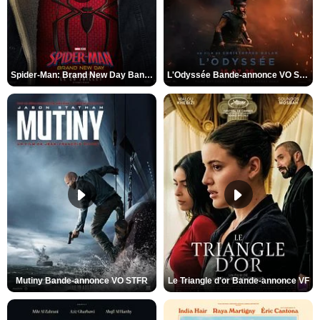
Spider-Man: Brand New Day Bande-annonce VO STFR
L'Odyssée Bande-annonce VO STFR
Mutiny Bande-annonce VO STFR
Le Triangle d'or Bande-annonce VF