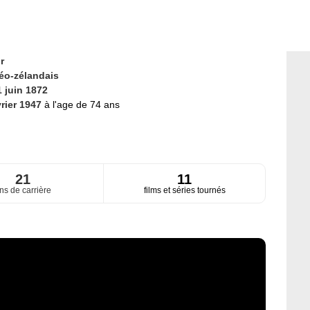
r
éo-zélandais
1 juin 1872
vrier 1947
à l'age de 74 ans
21
11
ns de carrière
films et séries tournés