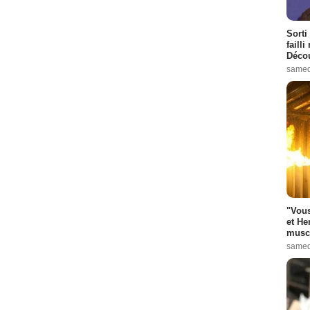
Sorti
failli
Décou
samed
"Vous
et He
muscl
samed