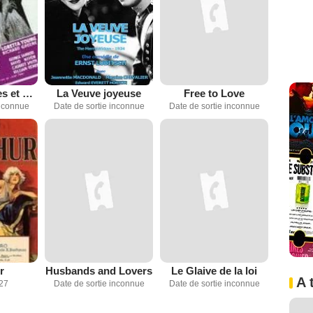
Quatre hommes et une prière
La Veuve joyeuse
Free to Love
inconnue
Date de sortie inconnue
Date de sortie inconnue
r
Husbands and Lovers
Le Glaive de la loi
A 
927
Date de sortie inconnue
Date de sortie inconnue