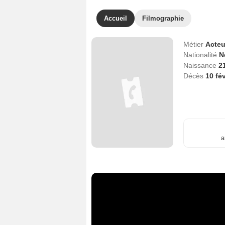
Accueil
Filmographie
Métier
Acteu
Nationalité
N
Naissance
2
Décès
10 fé
a