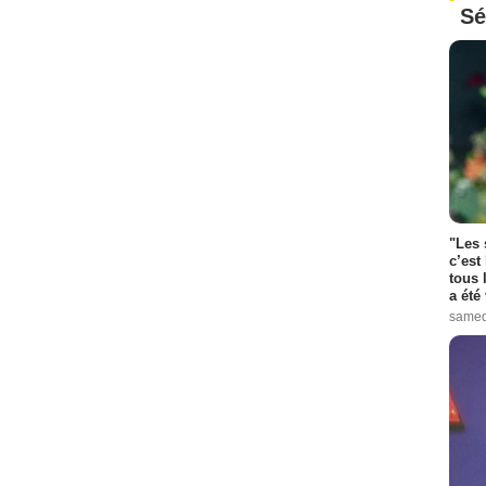
Sé
"Les 
c’est
tous 
a été 
samed