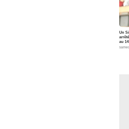
Un Si
arrêt
au 14
samed