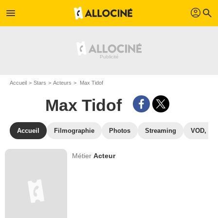
profil
menu
search
Accueil
Stars
Acteurs
Max Tidof
Max Tidof
Accueil
Filmographie
Photos
Streaming
VOD, DV
Métier
Acteur