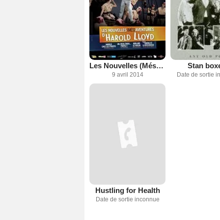
Les Nouvelles (Més)aventures d'Harold Lloyd
Stan box
9 avril 2014
Date de sortie 
Hustling for Health
Date de sortie inconnue