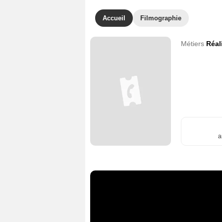
Accueil
Filmographie
Métiers
Réal
a