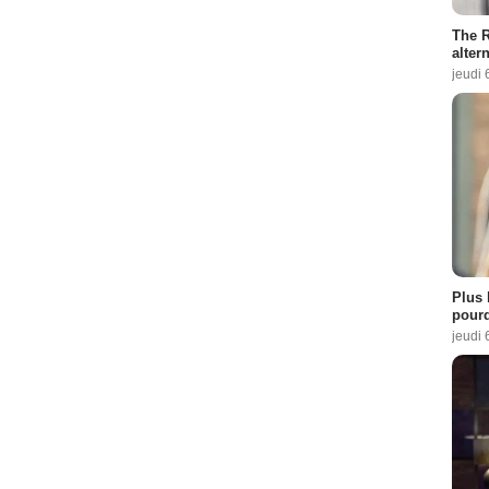
The R
altern
jeudi 
Plus 
pourq
jeudi 