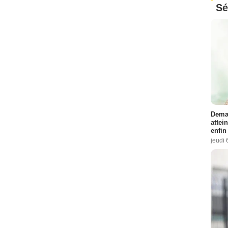
Sé
Demai
attei
enfin
jeudi 