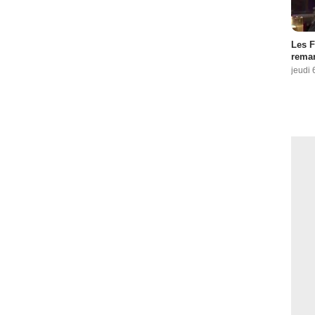
Les F
remar
jeudi 