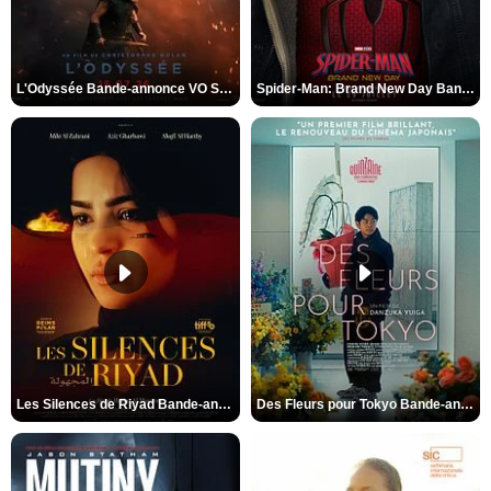
L'Odyssée Bande-annonce VO STFR
Spider-Man: Brand New Day Bande-annonce VO STFR
Les Silences de Riyad Bande-annonce VO STFR
Des Fleurs pour Tokyo Bande-annonce VO STFR