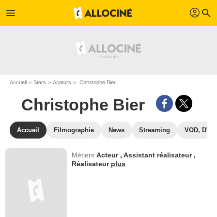
profil
menu
search
Accueil
Stars
Acteurs
Christophe Bier
Christophe Bier
Accueil
Filmographie
News
Streaming
VOD, DVD
Métiers
Acteur
,
Assistant réalisateur
,
Réalisateur
plus