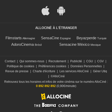
ALLOCINÉ À L'ÉTRANGER
Filmstarts
SensaCine
Beyazperde
Allemagne
Espagne
Turquie
AdoroCinema
Sensacine México
Brésil
Mexique
Contact
|
Qui sommes-nous
|
Recrutement
|
Publicité
|
CGU
|
CGV
|
Politique de cookies
|
Préférences cookies
|
Données Personnelles
|
Revue de presse
|
Charte d'écriture
|
Les services AlloCiné
|
Gérer Utiq
|
©AlloCiné
Retrouvez tous les horaires et infos de votre cinéma sur le numéro AlloCiné :
0 892 892 892
(0,90€/minute)