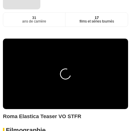
31
17
ans de carrière
films et séries tournés
Roma Elastica Teaser VO STFR
Filmographie