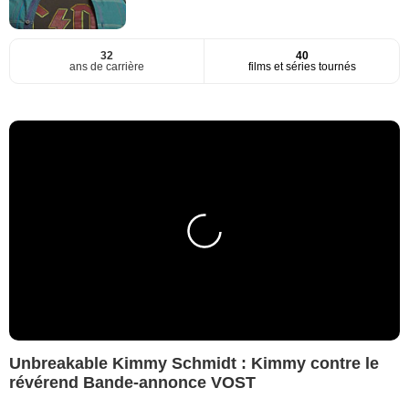
32
40
ans de carrière
films et séries tournés
Unbreakable Kimmy Schmidt : Kimmy contre le
révérend Bande-annonce VOST