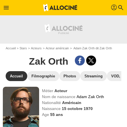
profil
menu
search
Accueil
Stars
Acteurs
Acteur américain
Adam Zak Orth dit Zak Orth
Zak Orth
Accueil
Filmographie
Photos
Streaming
VOD, DV
Métier
Acteur
Nom de naissance
Adam Zak Orth
Nationalité
Américain
Naissance
15 octobre 1970
Age
55
ans