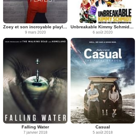
Zoey et son incroyable playlist
Unbreakable Kimmy Schmidt : Kimmy contre le révérend
9 mars 2020
6 août 2020
Falling Water
Casual
7 janvier 2018
5 août 2018