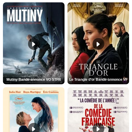
Mutiny Bande-annonce VO STFR
Le Triangle d'or Bande-annonce VF