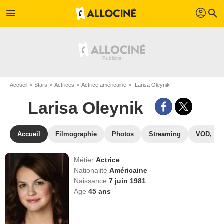
profil
menu
search
Accueil
Stars
Actrices
Actrice américaine
Larisa Oleynik
Larisa Oleynik
Accueil
Filmographie
Photos
Streaming
VOD, DV
Métier
Actrice
Nationalité
Américaine
Naissance
7 juin 1981
Age
45
ans