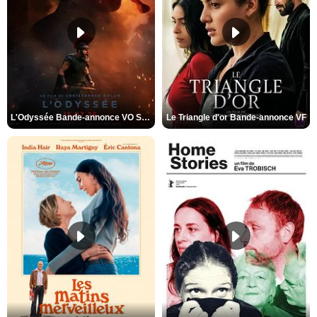
L'Odyssée Bande-annonce VO STFR
Le Triangle d'or Bande-annonce VF