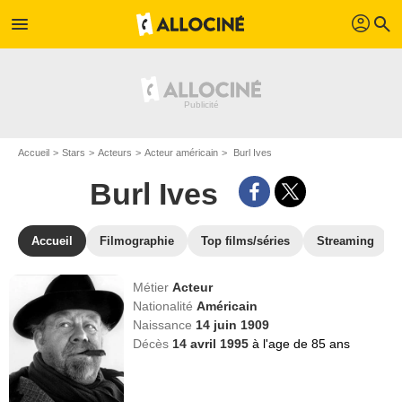
profil
menu
search
Accueil
Stars
Acteurs
Acteur américain
Burl Ives
Burl Ives
Accueil
Filmographie
Top films/séries
Streaming
Métier
Acteur
Nationalité
Américain
Naissance
14 juin 1909
Décès
14 avril 1995
à l'age de 85 ans