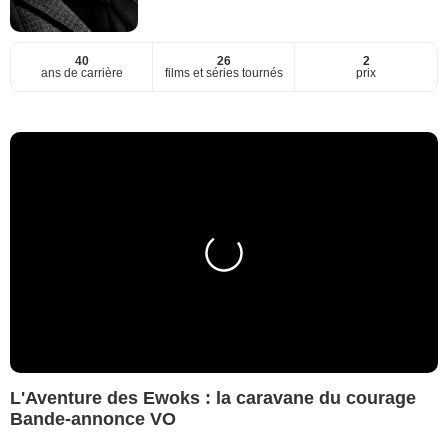
40
26
2
ans de carrière
films et séries tournés
prix
L'Aventure des Ewoks : la caravane du courage
Bande-annonce VO