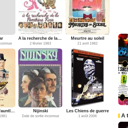
ar
A la recherche de la Panthère rose
Meurtre au soleil
inconnue
2 février 1983
21 avril 1982
Le Petit Lord Fauntleroy
Nijinski
Les Chiens de guerre
A 
1981
Date de sortie inconnue
1 août 2006