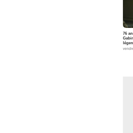
76 an
Gabin
légen
vendr