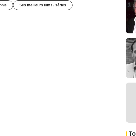
phie
Ses meilleurs films / séries
To