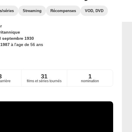
s/séries
Streaming
Récompenses
VOD, DVD
r
ritannique
3 septembre 1930
 1987
à l'age de 56 ans
3
31
1
arrière
films et séries tournés
nomination