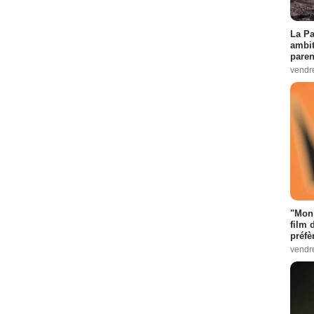
La Pa
ambit
paren
vendr
"Mon 
film 
préfè
vendr