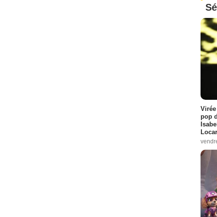
Sé
Virée
pop d
Isabe
Loca
vendr