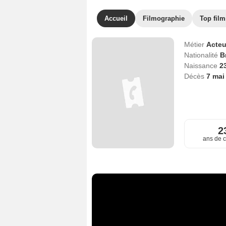
Accueil
Filmographie
Top film
Métier
Acteu
Nationalité
B
Naissance
2
Décès
7 mai
2
ans de c