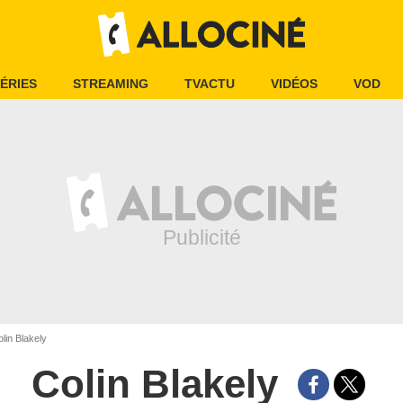
ÉRIES
STREAMING
TVACTU
VIDÉOS
VOD
lin Blakely
Colin Blakely