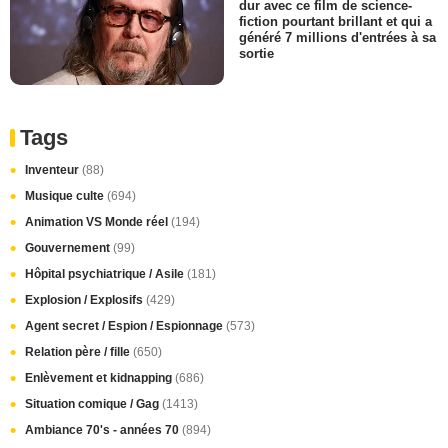
dur avec ce film de science-
fiction pourtant brillant et qui a
généré 7 millions d'entrées à sa
sortie
Tags
Inventeur
(88)
Musique culte
(694)
Animation VS Monde réel
(194)
Gouvernement
(99)
Hôpital psychiatrique / Asile
(181)
Explosion / Explosifs
(429)
Agent secret / Espion / Espionnage
(573)
Relation père / fille
(650)
Enlèvement et kidnapping
(686)
Situation comique / Gag
(1413)
Ambiance 70's - années 70
(894)