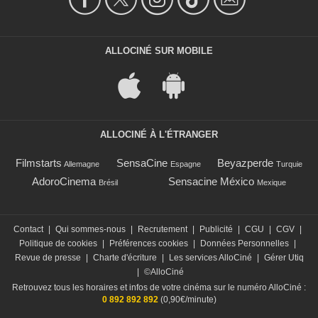
ALLOCINÉ SUR MOBILE
ALLOCINÉ À L'ÉTRANGER
Filmstarts
SensaCine
Beyazperde
Allemagne
Espagne
Turquie
AdoroCinema
Sensacine México
Brésil
Mexique
Contact
|
Qui sommes-nous
|
Recrutement
|
Publicité
|
CGU
|
CGV
|
Politique de cookies
|
Préférences cookies
|
Données Personnelles
|
Revue de presse
|
Charte d'écriture
|
Les services AlloCiné
|
Gérer Utiq
|
©AlloCiné
Retrouvez tous les horaires et infos de votre cinéma sur le numéro AlloCiné :
0 892 892 892
(0,90€/minute)