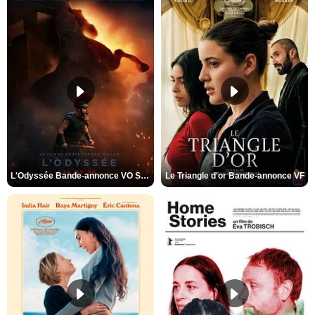
L'Odyssée Bande-annonce VO STFR
Le Triangle d'or Bande-annonce VF