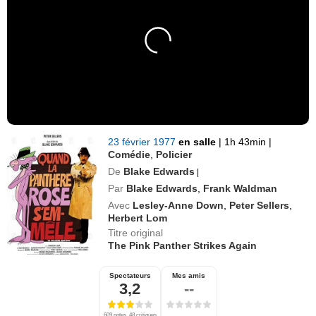
23 février 1977
en salle
|
1h 43min
|
Comédie
,
Policier
De
Blake Edwards
|
Par
Blake Edwards
,
Frank Waldman
Avec
Lesley-Anne Down
,
Peter Sellers
,
Herbert Lom
Titre original
The Pink Panther Strikes Again
Spectateurs
Mes amis
3,2
--
609 notes, 48 critiques