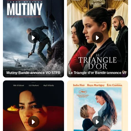
Mutiny Bande-annonce VO STFR
Le Triangle d'or Bande-annonce VF