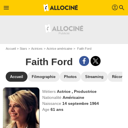
profil
menu
search
Accueil
Stars
Actrices
Actrice américaine
Faith Ford
Faith Ford
Accueil
Filmographie
Photos
Streaming
Récompe
Métiers
Actrice
,
Productrice
Nationalité
Américaine
Naissance
14 septembre 1964
Age
61
ans