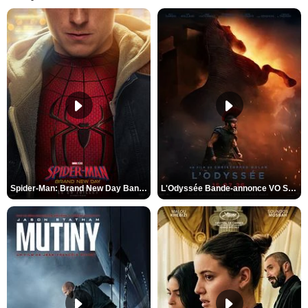
Spider-Man: Brand New Day Bande-annonce VO STFR
L'Odyssée Bande-annonce VO STFR