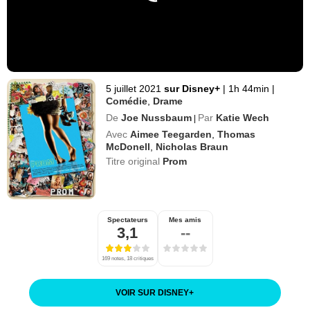
5 juillet 2021
sur Disney+
|
1h 44min
|
Comédie
,
Drame
De
Joe Nussbaum
Par
Katie Wech
|
Avec
Aimee Teegarden
,
Thomas
McDonell
,
Nicholas Braun
Titre original
Prom
Spectateurs
Mes amis
3,1
--
169 notes, 18 critiques
VOIR SUR DISNEY
+