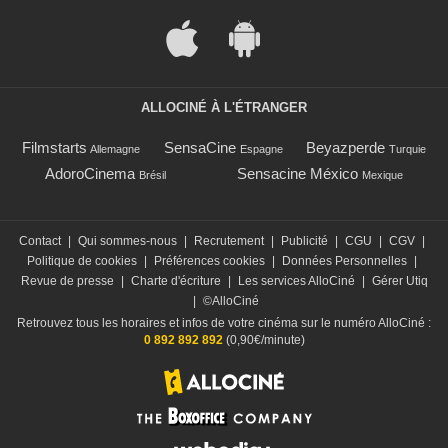
ALLOCINÉ À L'ÉTRANGER
Filmstarts
SensaCine
Beyazperde
Allemagne
Espagne
Turquie
AdoroCinema
Sensacine México
Brésil
Mexique
Contact
|
Qui sommes-nous
|
Recrutement
|
Publicité
|
CGU
|
CGV
|
Politique de cookies
|
Préférences cookies
|
Données Personnelles
|
Revue de presse
|
Charte d'écriture
|
Les services AlloCiné
|
Gérer Utiq
|
©AlloCiné
Retrouvez tous les horaires et infos de votre cinéma sur le numéro AlloCiné :
0 892 892 892
(0,90€/minute)