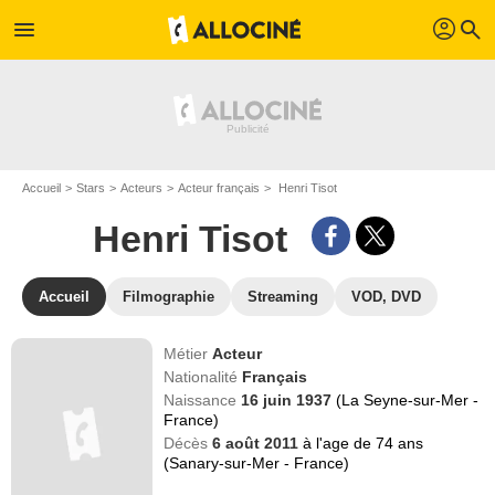
profil
menu
search
Accueil
Stars
Acteurs
Acteur français
Henri Tisot
Henri Tisot
Accueil
Filmographie
Streaming
VOD, DVD
Métier
Acteur
Nationalité
Français
Naissance
16 juin 1937
(La Seyne-sur-Mer -
France)
Décès
6 août 2011
à l'age de 74 ans
(Sanary-sur-Mer - France)