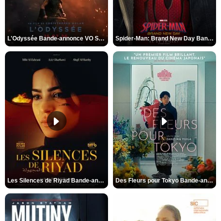
L'Odyssée Bande-annonce VO STFR
Spider-Man: Brand New Day Bande-annonce VO STFR
Les Silences de Riyad Bande-annonce VO STFR
Des Fleurs pour Tokyo Bande-annonce VO STFR