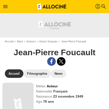
profil
menu
search
Accueil
Stars
Acteurs
Acteur français
Jean-Pierre Foucault
Jean-Pierre Foucault
Accueil
Filmographie
News
Métier
Acteur
Nationalité
Français
Naissance
23 novembre 1949
Age
76
ans