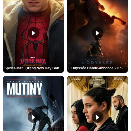
Spider-Man: Brand New Day Bande-annonce VO STFR
L'Odyssée Bande-annonce VO STFR