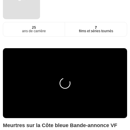
25
7
ans de carrière
films et séries tournés
Meurtres sur la Côte bleue Bande-annonce VF