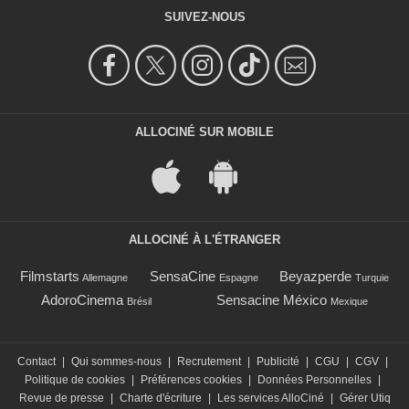
SUIVEZ-NOUS
ALLOCINÉ SUR MOBILE
ALLOCINÉ À L'ÉTRANGER
Filmstarts
SensaCine
Beyazperde
Allemagne
Espagne
Turquie
AdoroCinema
Sensacine México
Brésil
Mexique
Contact
|
Qui sommes-nous
|
Recrutement
|
Publicité
|
CGU
|
CGV
|
Politique de cookies
|
Préférences cookies
|
Données Personnelles
|
Revue de presse
|
Charte d'écriture
|
Les services AlloCiné
|
Gérer Utiq