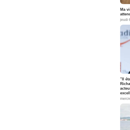
Ma vi
atten
jeudi 
"Il é
Richa
acteu
excel
mercr