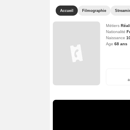
Accueil
Filmographie
Streami
Métiers
Réal
Nationalité
F
Naissance
1
Age
68
ans
a