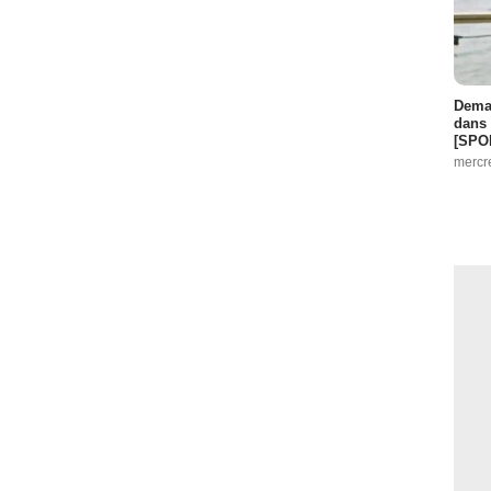
Demai
dans 
[SPO
mercr