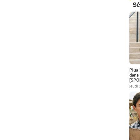
Sé
Plus 
dans 
[SPO
jeudi 