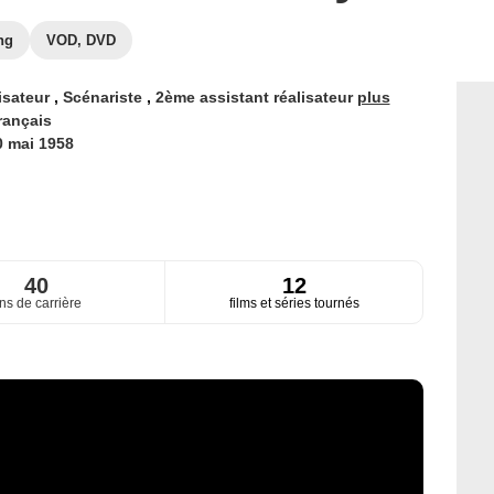
ng
VOD, DVD
isateur
,
Scénariste
,
2ème assistant réalisateur
plus
rançais
0 mai 1958
40
12
ns de carrière
films et séries tournés