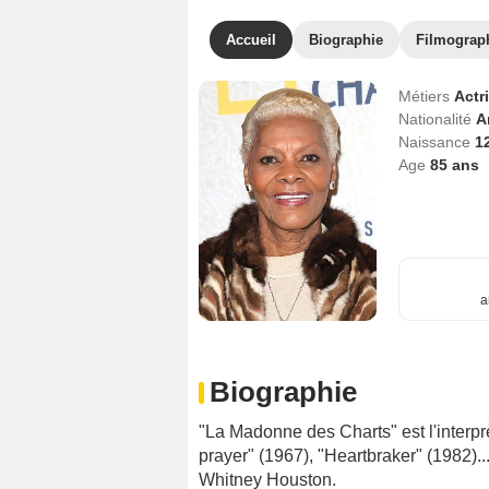
Accueil
Biographie
Filmograp
Métiers
Actr
Nationalité
A
Naissance
1
Age
85
ans
a
Biographie
"La Madonne des Charts" est l'interprè
prayer" (1967), "Heartbraker" (1982)..
Whitney Houston.