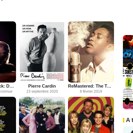
Dionne Warwick: Don't Make Me Over
Pierre Cardin
ReMastered: The Two Killings of Sam Cooke
inconnue
23 septembre 2020
8 février 2019
A 