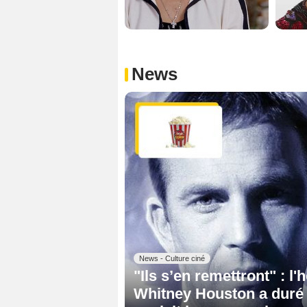
News
News - Culture ciné
"Ils s’en remettront" : 
Whitney Houston a duré 