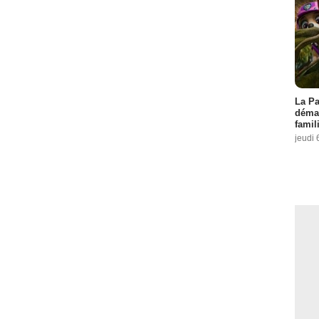
La Pa
démar
famil
jeudi 