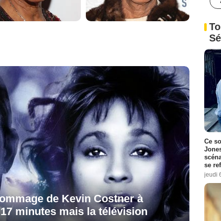
To
Sé
Ce so
Jones
scéna
se re
jeudi 
l'hommage de Kevin Costner à
17 minutes mais la télévision