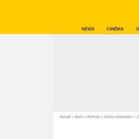
NEWS
CINÉMA
S
Accueil
Stars
Actrices
Actrice américaine
D