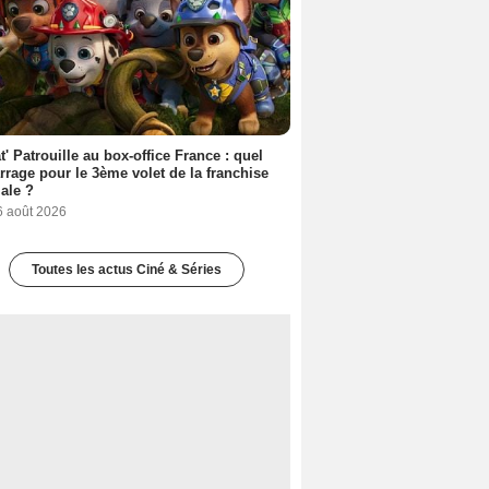
t' Patrouille au box-office France : quel
rage pour le 3ème volet de la franchise
iale ?
6 août 2026
Toutes les actus Ciné & Séries