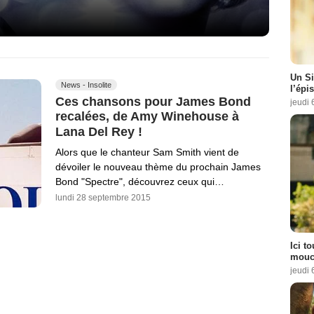
Un Si
News - Insolite
l’épi
Ces chansons pour James Bond
jeudi 
recalées, de Amy Winehouse à
Lana Del Rey !
Alors que le chanteur Sam Smith vient de
dévoiler le nouveau thème du prochain James
Bond "Spectre", découvrez ceux qui…
lundi 28 septembre 2015
Ici t
mouch
jeudi 