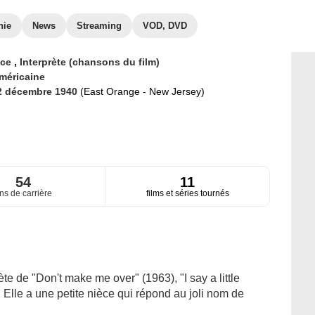
hie
News
Streaming
VOD, DVD
ice
,
Interprète (chansons du film)
méricaine
2 décembre 1940
(East Orange - New Jersey)
54
11
ns de carrière
films et séries tournés
te de "Don't make me over" (1963), "I say a little
. Elle a une petite nièce qui répond au joli nom de