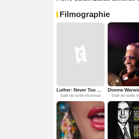
Filmographie
Luther: Never Too Much
Date de sortie inconnue
Date de sortie 