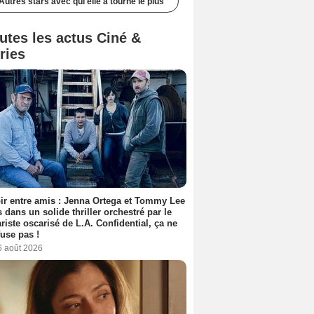
Autres stars avec qui elle a tourné le plus
utes les actus Ciné &
ries
ir entre amis : Jenna Ortega et Tommy Lee
 dans un solide thriller orchestré par le
riste oscarisé de L.A. Confidential, ça ne
fuse pas !
6 août 2026